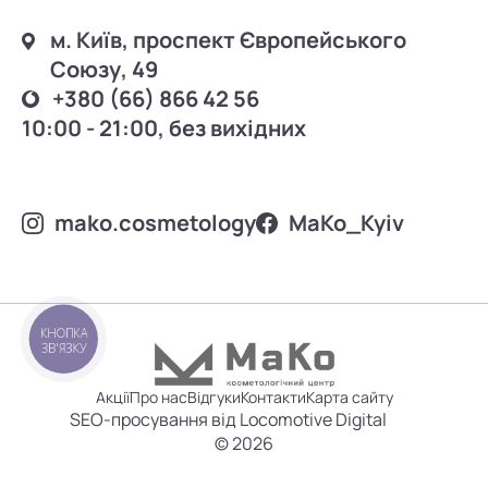
м. Київ, проспект Європейського
Союзу, 49
+380 (66) 866 42 56
10:00 - 21:00, без вихідних
mako.cosmetology
MаKo_Kyiv
КНОПКА
ЗВ'ЯЗКУ
Акції
Про нас
Відгуки
Контакти
Карта сайту
SEO-просування від Locomotive Digital
© 2026