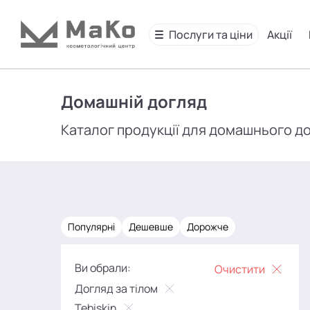
Послуги та ціни
Акції
Домашній догляд
Каталог продукції для домашнього д
Популярні
Дешевше
Дорожче
Ви обрали:
Очистити
Догляд за тілом
Tebiskin