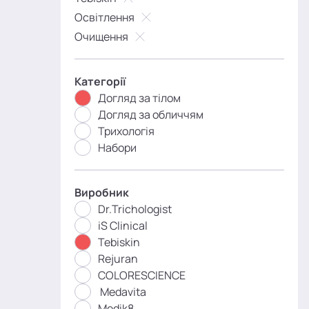
Освітлення
Очищення
Категорії
Догляд за тілом
Догляд за обличчям
Трихологія
Набори
Виробник
Dr.Trichologist
iS Clinical
Tebiskin
Rejuran
COLORESCIENCE
Medavita
Medik8