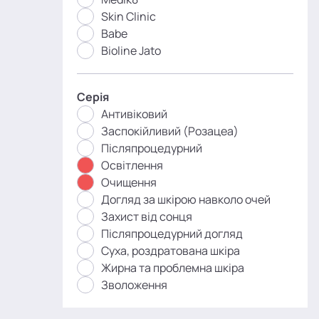
Skin Clinic
Babe
Bioline Jato
Серія
Антивіковий
Заспокійливий (Розацеа)
Післяпроцедурний
Освітлення
Очищення
Догляд за шкірою навколо очей
Захист від сонця
Післяпроцедурний догляд
Суха, роздратована шкіра
Жирна та проблемна шкіра
Зволоження