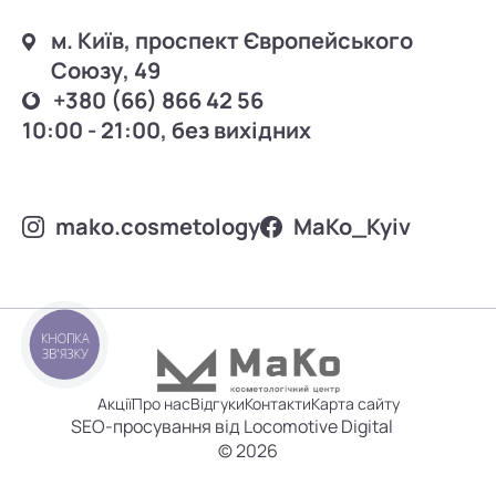
м. Київ, проспект Європейського
Союзу, 49
+380 (66) 866 42 56
10:00 - 21:00, без вихідних
mako.cosmetology
MаKo_Kyiv
КНОПКА
ЗВ'ЯЗКУ
Акції
Про нас
Відгуки
Контакти
Карта сайту
SEO-просування від Locomotive Digital
© 2026