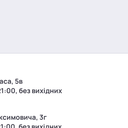
аса, 5в
21:00, без вихідних
ксимовича, 3г
21:00, без вихідних