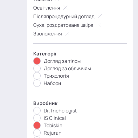
Освітлення
Післяпроцедурний догляд
Суха, роздратована шкіра
Зволоження
Категорії
Догляд за тілом
Догляд за обличчям
Трихологія
Набори
Виробник
Dr.Trichologist
iS Clinical
Tebiskin
Rejuran