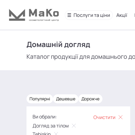
Послуги та ціни
Акції
Домашній догляд
Каталог продукції для домашнього д
Популярні
Дешевше
Дорожче
Ви обрали:
Очистити
Догляд за тілом
Tebiskin