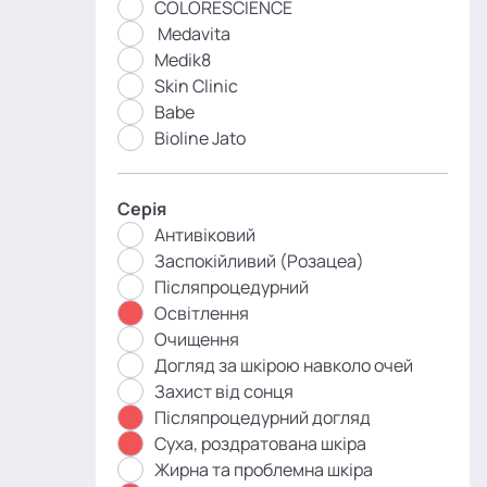
COLORESCIENCE
Medavita
Medik8
Skin Clinic
Babe
Bioline Jato
Серія
Антивіковий
Заспокійливий (Розацеа)
Післяпроцедурний
Освітлення
Очищення
Догляд за шкірою навколо очей
Захист від сонця
Післяпроцедурний догляд
Суха, роздратована шкіра
Жирна та проблемна шкіра