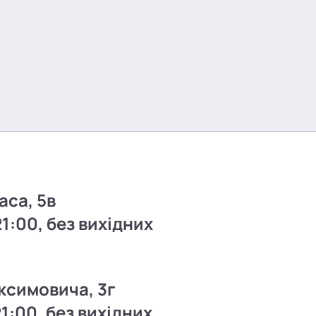
аса, 5в
21:00, без вихідних
ксимовича, 3г
21:00, без вихідних