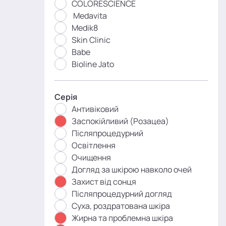
COLORESCIENCE
Medavita
Medik8
Skin Clinic
Babe
Bioline Jato
Серія
Антивіковий
Заспокійливий (Розацеа)
Післяпроцедурний
Освітлення
Очищення
Догляд за шкірою навколо очей
Захист від сонця
Післяпроцедурний догляд
Суха, роздратована шкіра
Жирна та проблемна шкіра