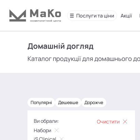
Послуги та ціни
Акції
Домашній догляд
Каталог продукції для домашнього д
Популярні
Дешевше
Дорожче
Ви обрали:
Очистити
Набори
iS Clinical