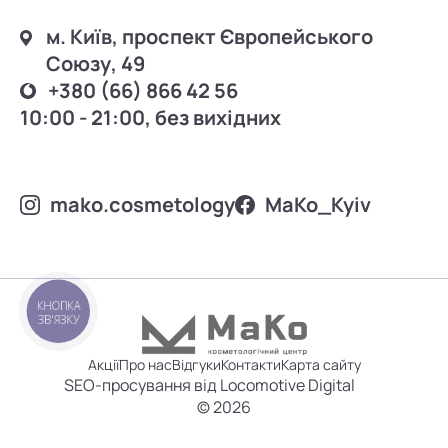
м. Київ, проспект Європейського
Союзу, 49
+380 (66) 866 42 56
10:00 - 21:00, без вихідних
mako.cosmetology
MаKo_Kyiv
КНОПКА
ЗВ'ЯЗКУ
Акції
Про нас
Відгуки
Контакти
Карта сайту
SEO-просування від Locomotive Digital
© 2026