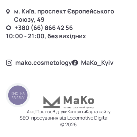
м. Київ, проспект Європейського
Союзу, 49
+380 (66) 866 42 56
10:00 - 21:00, без вихідних
mako.cosmetology
MаKo_Kyiv
КНОПКА
ЗВ'ЯЗКУ
Акції
Про нас
Відгуки
Контакти
Карта сайту
SEO-просування від Locomotive Digital
© 2026