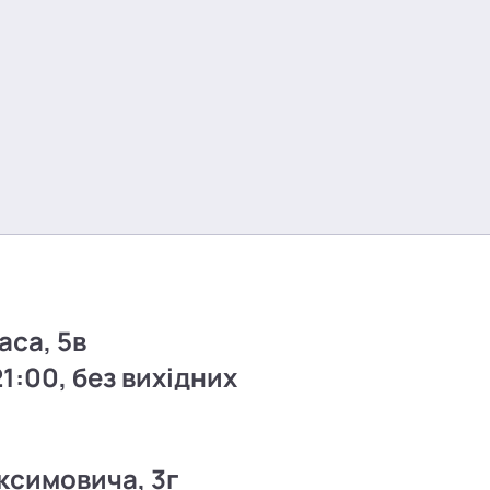
аса, 5в
21:00, без вихідних
ксимовича, 3г