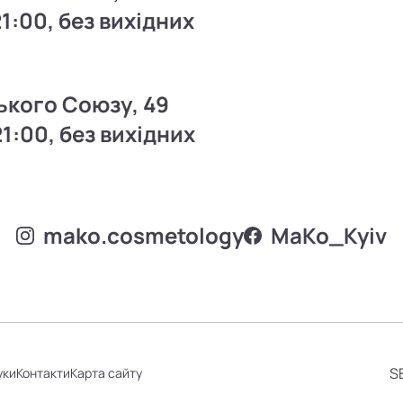
21:00, без вихідних
ького Союзу, 49
21:00, без вихідних
mako.cosmetology
MаKo_Kyiv
S
уки
Контакти
Карта сайту