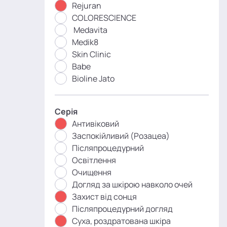
Rejuran
COLORESCIENCE
Medavita
Medik8
Skin Clinic
Babe
Bioline Jato
Серія
Антивіковий
Заспокійливий (Розацеа)
Післяпроцедурний
Освітлення
Очищення
Догляд за шкірою навколо очей
Захист від сонця
Післяпроцедурний догляд
Суха, роздратована шкіра