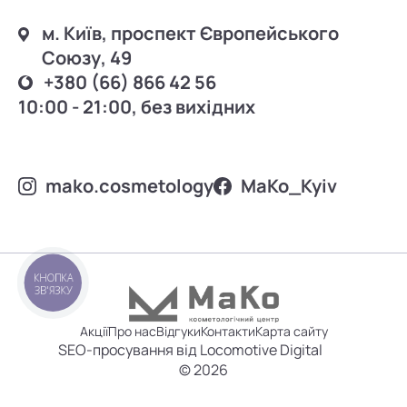
м. Київ, проспект Європейського
Союзу, 49
+380 (66) 866 42 56
10:00 - 21:00, без вихідних
mako.cosmetology
MаKo_Kyiv
КНОПКА
ЗВ'ЯЗКУ
Акції
Про нас
Відгуки
Контакти
Карта сайту
SEO-просування від Locomotive Digital
© 2026