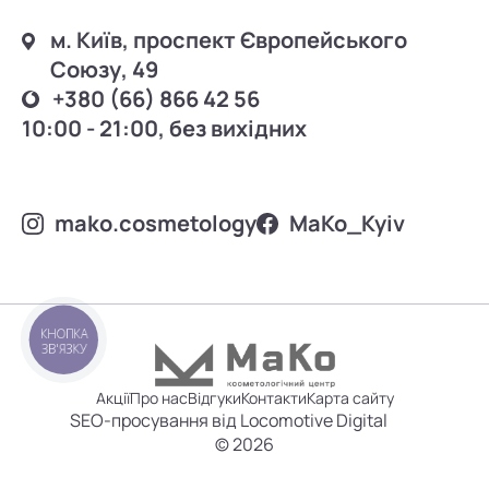
м. Київ, проспект Європейського
Союзу, 49
+380 (66) 866 42 56
10:00 - 21:00, без вихідних
mako.cosmetology
MаKo_Kyiv
КНОПКА
ЗВ'ЯЗКУ
Акції
Про нас
Відгуки
Контакти
Карта сайту
SEO-просування від Locomotive Digital
© 2026