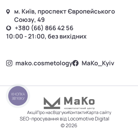
м. Київ, проспект Європейського
Союзу, 49
+380 (66) 866 42 56
10:00 - 21:00, без вихідних
mako.cosmetology
MаKo_Kyiv
КНОПКА
ЗВ'ЯЗКУ
Акції
Про нас
Відгуки
Контакти
Карта сайту
SEO-просування від Locomotive Digital
© 2026