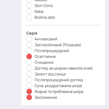
Skin Clinic
Babe
Bioline Jato
Серія
Антивіковий
Заспокійливий (Розацеа)
Післяпроцедурний
Освітлення
Очищення
Догляд за шкірою навколо очей
Захист від сонця
Післяпроцедурний догляд
Суха, роздратована шкіра
Жирна та проблемна шкіра
Зволоження