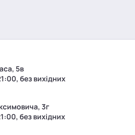
аса, 5в
21:00, без вихідних
ксимовича, 3г
21:00, без вихідних