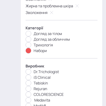
Жирна та проблемна шкіра
Зволоження
Категорії
Догляд за тілом
Догляд за обличчям
Трихологія
Набори
Виробник
Dr.Trichologist
iS Clinical
Tebiskin
Rejuran
COLORESCIENCE
Medavita
Medik8