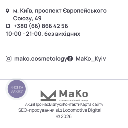
м. Київ, проспект Європейського
Союзу, 49
+380 (66) 866 42 56
10:00 - 21:00, без вихідних
mako.cosmetology
MаKo_Kyiv
КНОПКА
ЗВ'ЯЗКУ
Акції
Про нас
Відгуки
Контакти
Карта сайту
SEO-просування від Locomotive Digital
© 2026