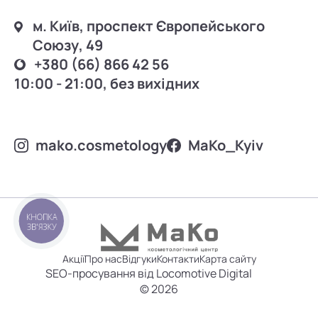
м. Київ, проспект Європейського
Союзу, 49
+380 (66) 866 42 56
10:00 - 21:00, без вихідних
mako.cosmetology
MаKo_Kyiv
КНОПКА
ЗВ'ЯЗКУ
Акції
Про нас
Відгуки
Контакти
Карта сайту
SEO-просування від Locomotive Digital
© 2026