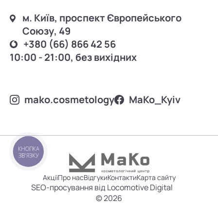
м. Київ, проспект Європейського
Союзу, 49
+380 (66) 866 42 56
10:00 - 21:00, без вихідних
mako.cosmetology
MаKo_Kyiv
КНОПКА
ЗВ'ЯЗКУ
Акції
Про нас
Відгуки
Контакти
Карта сайту
SEO-просування від Locomotive Digital
© 2026