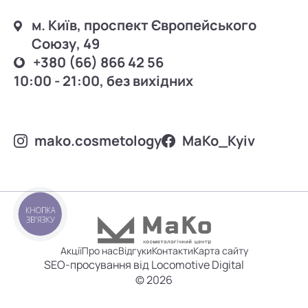
м. Київ, проспект Європейського
Союзу, 49
+380 (66) 866 42 56
10:00 - 21:00, без вихідних
mako.cosmetology
MаKo_Kyiv
КНОПКА
ЗВ'ЯЗКУ
Акції
Про нас
Відгуки
Контакти
Карта сайту
SEO-просування від Locomotive Digital
© 2026