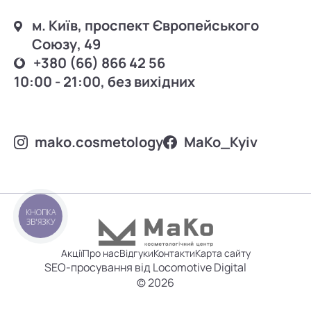
м. Київ, проспект Європейського
Союзу, 49
+380 (66) 866 42 56
10:00 - 21:00, без вихідних
mako.cosmetology
MаKo_Kyiv
КНОПКА
ЗВ'ЯЗКУ
Акції
Про нас
Відгуки
Контакти
Карта сайту
SEO-просування від Locomotive Digital
© 2026