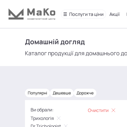
Послуги та ціни
Акції
Домашній догляд
Каталог продукції для домашнього д
Популярні
Дешевше
Дорожче
Ви обрали:
Очистити
Трихологія
Dr.Trichologist