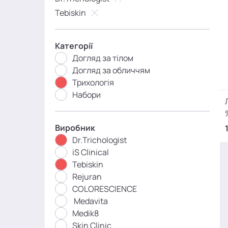
Tebiskin
Категорії
Догляд за тілом
Догляд за обличчям
Трихологія
Набори
Виробник
Dr.Trichologist
iS Clinical
Tebiskin
Rejuran
COLORESCIENCE
Medavita
Medik8
Skin Clinic