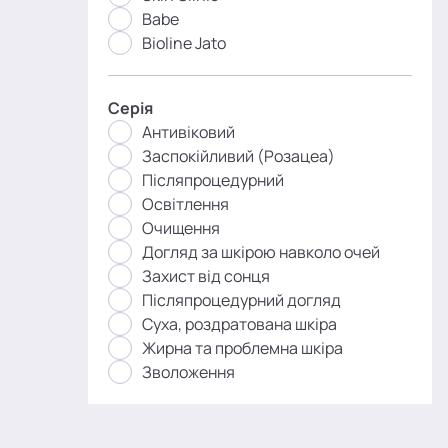
Babe
Bioline Jato
Серія
Антивіковий
Заспокійливий (Розацеа)
Післяпроцедурний
Освітлення
Очищення
Догляд за шкірою навколо очей
Захист від сонця
Післяпроцедурний догляд
Суха, роздратована шкіра
Жирна та проблемна шкіра
Зволоження