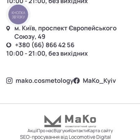
10:00 - 21:00, без вихідних
КНОПКА
ЗВ'ЯЗКУ
м. Київ, проспект Європейського
Союзу, 49
+380 (66) 866 42 56
10:00 - 21:00, без вихідних
mako.cosmetology
MаKo_Kyiv
Акції
Про нас
Відгуки
Контакти
Карта сайту
SEO-просування від Locomotive Digital