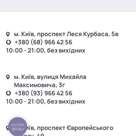
м. Київ, проспект Леся Курбаса, 5в
+380 (68) 966 42 56
10:00 - 21:00, без вихідних
м. Київ, вулиця Михайла
Максимовича, 3г
+380 (93) 966 42 56
10:00 - 21:00, без вихідних
КНОПКА
м. Київ, проспект Європейського
ЗВ'ЯЗКУ
Союзу, 49