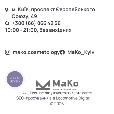
м. Київ, проспект Європейського
Союзу, 49
+380 (66) 866 42 56
10:00 - 21:00, без вихідних
mako.cosmetology
MаKo_Kyiv
КНОПКА
ЗВ'ЯЗКУ
Акції
Про нас
Відгуки
Контакти
Карта сайту
SEO-просування від Locomotive Digital
© 2026