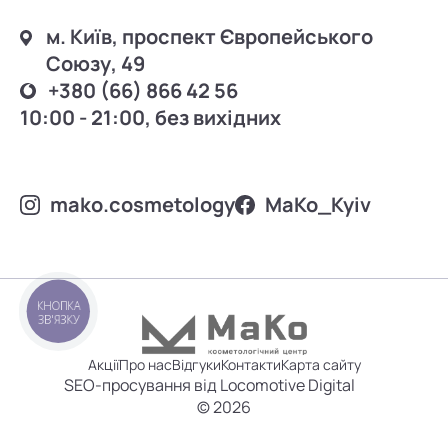
м. Київ, проспект Європейського
Союзу, 49
+380 (66) 866 42 56
10:00 - 21:00, без вихідних
mako.cosmetology
MаKo_Kyiv
КНОПКА
ЗВ'ЯЗКУ
Акції
Про нас
Відгуки
Контакти
Карта сайту
SEO-просування від Locomotive Digital
© 2026