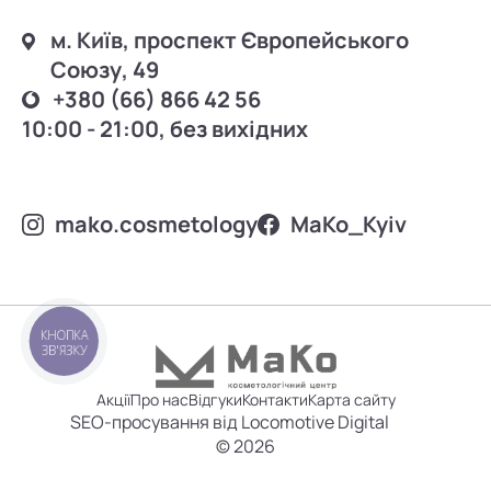
м. Київ, проспект Європейського
Союзу, 49
+380 (66) 866 42 56
10:00 - 21:00, без вихідних
mako.cosmetology
MаKo_Kyiv
КНОПКА
ЗВ'ЯЗКУ
Акції
Про нас
Відгуки
Контакти
Карта сайту
SEO-просування від Locomotive Digital
© 2026