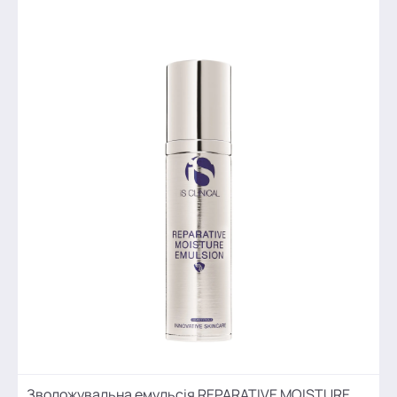
Зволожувальна емульсія REPARATIVE MOISTURE