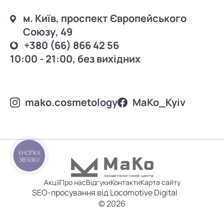
м. Київ, проспект Європейського
Союзу, 49
+380 (66) 866 42 56
10:00 - 21:00, без вихідних
mako.cosmetology
MаKo_Kyiv
КНОПКА
ЗВ'ЯЗКУ
Акції
Про нас
Відгуки
Контакти
Карта сайту
SEO-просування від Locomotive Digital
© 2026