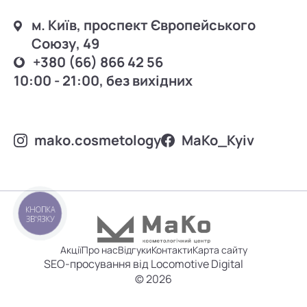
м. Київ, проспект Європейського
Союзу, 49
+380 (66) 866 42 56
10:00 - 21:00, без вихідних
mako.cosmetology
MаKo_Kyiv
КНОПКА
ЗВ'ЯЗКУ
Акції
Про нас
Відгуки
Контакти
Карта сайту
SEO-просування від Locomotive Digital
© 2026