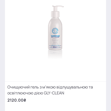
Очищуючий гель з м’якою відлущувальною та
освітлюючою дією GLY-CLEAN
2120.00₴