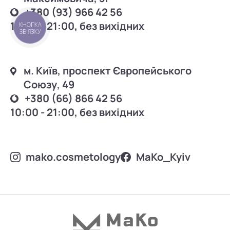
+380 (93) 966 42 56
10:00 - 21:00, без вихідних
КНОПКА
ЗВ'ЯЗКУ
м. Київ, проспект Європейського
Союзу, 49
+380 (66) 866 42 56
10:00 - 21:00, без вихідних
mako.cosmetology
MаKo_Kyiv