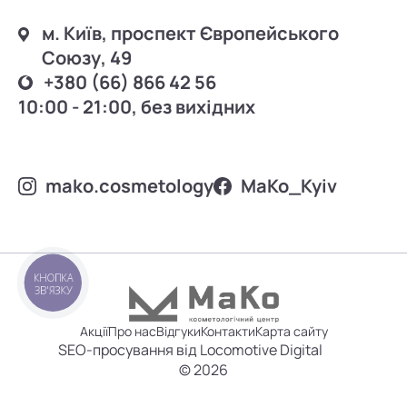
м. Київ, проспект Європейського
Союзу, 49
+380 (66) 866 42 56
10:00 - 21:00, без вихідних
mako.cosmetology
MаKo_Kyiv
КНОПКА
ЗВ'ЯЗКУ
Акції
Про нас
Відгуки
Контакти
Карта сайту
SEO-просування від Locomotive Digital
© 2026