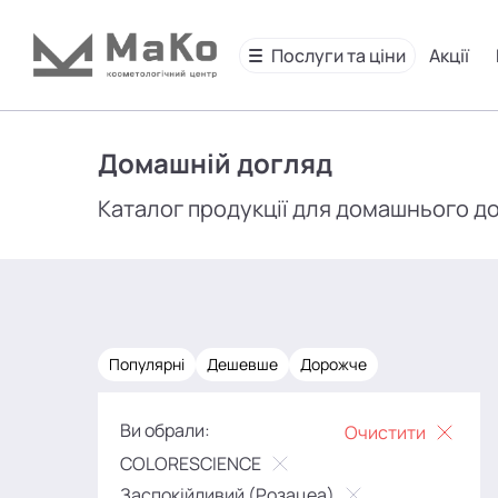
Послуги та ціни
Акції
Домашній догляд
Каталог продукції для домашнього д
Популярні
Дешевше
Дорожче
Ви обрали:
Очистити
COLORESCIENCE
Заспокійливий (Розацеа)