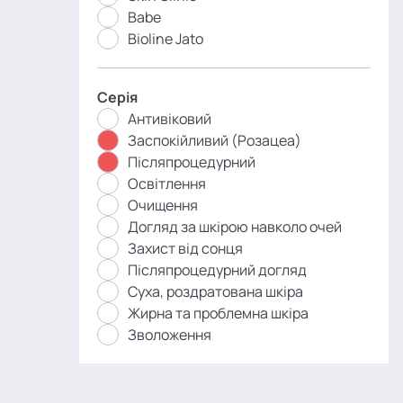
Babe
Bioline Jato
Серія
Антивіковий
Заспокійливий (Розацеа)
Післяпроцедурний
Освітлення
Очищення
Догляд за шкірою навколо очей
Захист від сонця
Післяпроцедурний догляд
Суха, роздратована шкіра
Жирна та проблемна шкіра
Зволоження