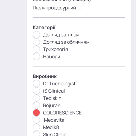
Післяпроцедурний
Категорії
Догляд за тілом
Догляд за обличчям
Трихологія
Набори
Виробник
Dr.Trichologist
iS Clinical
Tebiskin
Rejuran
COLORESCIENCE
Medavita
Medik8
Skin Clinic