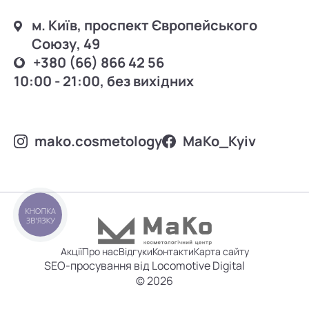
м. Київ, проспект Європейського
Союзу, 49
+380 (66) 866 42 56
10:00 - 21:00, без вихідних
mako.cosmetology
MаKo_Kyiv
КНОПКА
ЗВ'ЯЗКУ
Акції
Про нас
Відгуки
Контакти
Карта сайту
SEO-просування від Locomotive Digital
© 2026