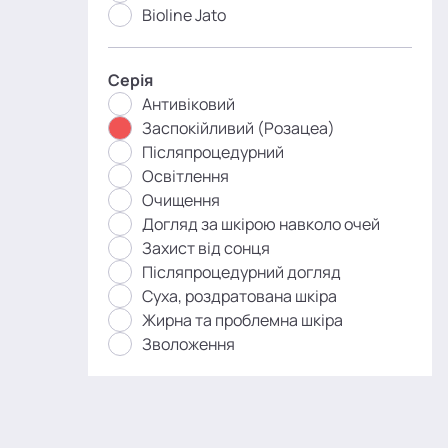
Bioline Jato
Серія
Антивіковий
Заспокійливий (Розацеа)
Післяпроцедурний
Освітлення
Очищення
Догляд за шкірою навколо очей
Захист від сонця
Післяпроцедурний догляд
Суха, роздратована шкіра
Жирна та проблемна шкіра
Зволоження