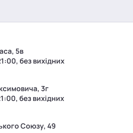
аса, 5в
21:00, без вихідних
ксимовича, 3г
21:00, без вихідних
ького Союзу, 49