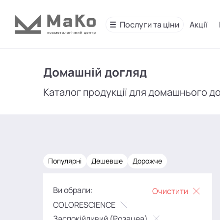
Послуги та ціни
Акції
Домашній догляд
Каталог продукції для домашнього д
Популярні
Дешевше
Дорожче
Ви обрали:
Очистити
COLORESCIENCE
Заспокійливий (Розацеа)