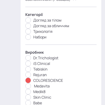
Категорії
Догляд за тілом
Догляд за обличчям
Трихологія
Набори
Виробник
Dr.Trichologist
iS Clinical
Tebiskin
Rejuran
COLORESCIENCE
Medavita
Medik8
Skin Clinic
Babe