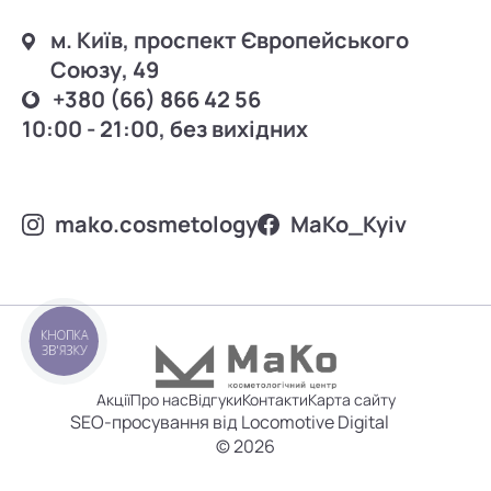
м. Київ, проспект Європейського
Союзу, 49
+380 (66) 866 42 56
10:00 - 21:00, без вихідних
mako.cosmetology
MаKo_Kyiv
КНОПКА
ЗВ'ЯЗКУ
Акції
Про нас
Відгуки
Контакти
Карта сайту
SEO-просування від Locomotive Digital
© 2026