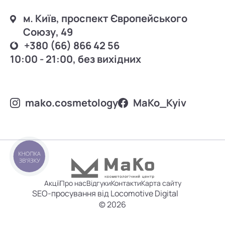
м. Київ, проспект Європейського
Союзу, 49
+380 (66) 866 42 56
10:00 - 21:00, без вихідних
mako.cosmetology
MаKo_Kyiv
КНОПКА
ЗВ'ЯЗКУ
Акції
Про нас
Відгуки
Контакти
Карта сайту
SEO-просування від Locomotive Digital
© 2026