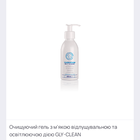
Очищуючий гель з м’якою відлущувальною та
освітлюючою дією GLY-CLEAN