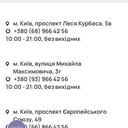
м. Київ, проспект Леся Курбаса, 5в
+380 (68) 966 42 56
10:00 - 21:00, без вихідних
м. Київ, вулиця Михайла
Максимовича, 3г
+380 (93) 966 42 56
10:00 - 21:00, без вихідних
м. Київ, проспект Європейського
Союзу, 49
+380 (66) 866 42 56
КНОПКА