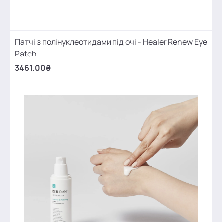
Патчі з полінуклеотидами під очі - Healer Renew Eye
Patch
3461.00₴