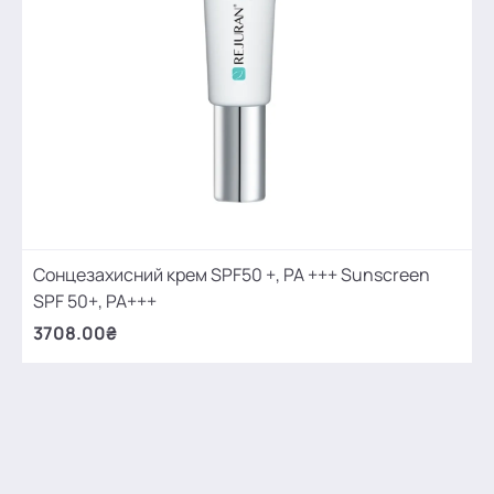
Сонцезахисний крем SPF50 +, PA +++ Sunscreen
SPF 50+, PA+++
3708.00₴