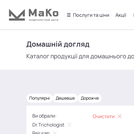
Послуги та ціни
Акції
Домашній догляд
Каталог продукції для домашнього д
Популярні
Дешевше
Дорожче
Ви обрали:
Очистити
Dr.Trichologist
Rejuran