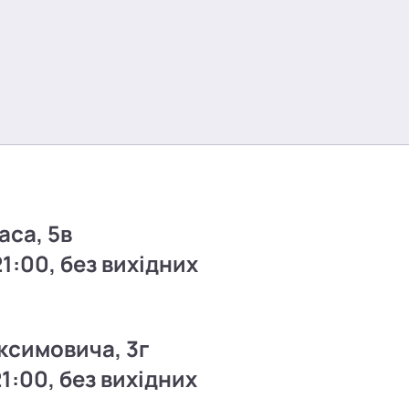
аса, 5в
21:00, без вихідних
ксимовича, 3г
21:00, без вихідних