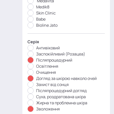
Medavita
Medik8
Skin Clinic
Babe
Bioline Jato
Серія
Антивіковий
Заспокійливий (Розацеа)
Післяпроцедурний
Освітлення
Очищення
Догляд за шкірою навколо очей
Захист від сонця
Післяпроцедурний догляд
Суха, роздратована шкіра
Жирна та проблемна шкіра
Зволоження