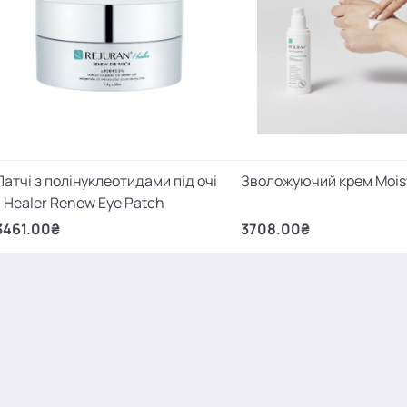
Патчі з полінуклеотидами під очі
Зволожуючий крем Moist
- Healer Renew Eye Patch
3461.00₴
3708.00₴