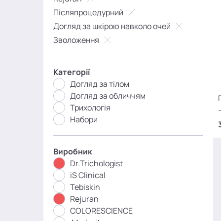
Післяпроцедурний
Догляд за шкірою навколо очей
Зволоження
Категорії
Догляд за тілом
Догляд за обличчям
Трихологія
Набори
Виробник
Dr.Trichologist
iS Clinical
Tebiskin
Rejuran
COLORESCIENCE