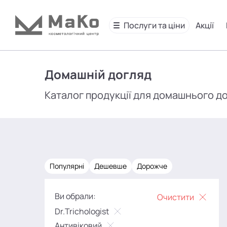
Послуги та ціни
Акції
Домашній догляд
Каталог продукції для домашнього д
Популярні
Дешевше
Дорожче
Ви обрали:
Очистити
Dr.Trichologist
Антивіковий