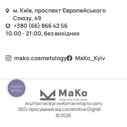
м. Київ, проспект Європейського
Союзу, 49
+380 (66) 866 42 56
10:00 - 21:00, без вихідних
mako.cosmetology
MаKo_Kyiv
КНОПКА
ЗВ'ЯЗКУ
Акції
Про нас
Відгуки
Контакти
Карта сайту
SEO-просування від Locomotive Digital
© 2026