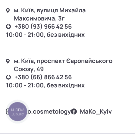
м. Київ, вулиця Михайла
Максимовича, 3г
+380 (93) 966 42 56
10:00 - 21:00, без вихідних
м. Київ, проспект Європейського
Союзу, 49
+380 (66) 866 42 56
10:00 - 21:00, без вихідних
mako.cosmetology
MаKo_Kyiv
КНОПКА
ЗВ'ЯЗКУ