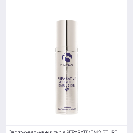
Зволожувальна емульсія REPARATIVE MOISTURE