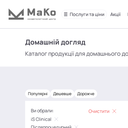
Послуги та ціни
Акції
Домашній догляд
Каталог продукції для домашнього д
Популярні
Дешевше
Дорожче
Ви обрали:
Очистити
iS Clinical
Післяпроцедурний