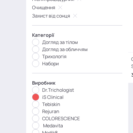
Очищення
Захист від сонця
Категорії
Догляд за тілом
Догляд за обличчям
Трихологія
Набори
Виробник
Dr.Trichologist
iS Clinical
Tebiskin
Rejuran
COLORESCIENCE
Medavita
Medik8