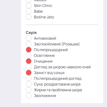
Skin Clinic
Babe
Bioline Jato
Серія
Антивіковий
Заспокійливий (Розацеа)
Післяпроцедурний
Освітлення
Очищення
Догляд за шкірою навколо очей
Захист від сонця
Післяпроцедурний догляд
Суха, роздратована шкіра
Жирна та проблемна шкіра
Зволоження