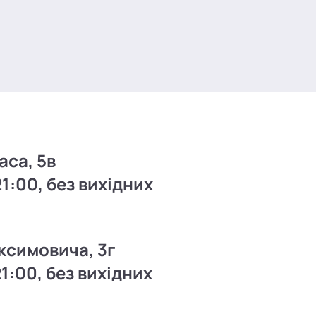
аса, 5в
21:00, без вихідних
ксимовича, 3г
21:00, без вихідних