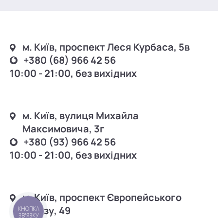
м. Київ, проспект Леся Курбаса, 5в
+380 (68) 966 42 56
10:00 - 21:00, без вихідних
м. Київ, вулиця Михайла
Максимовича, 3г
+380 (93) 966 42 56
10:00 - 21:00, без вихідних
м. Київ, проспект Європейського
Союзу, 49
КНОПКА
ЗВ'ЯЗКУ