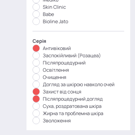
Skin Clinic
Babe
Bioline Jato
Серія
Антивіковий
Заспокійливий (Розацеа)
Післяпроцедурний
Освітлення
Очищення
Догляд за шкірою навколо очей
Захист від сонця
Післяпроцедурний догляд
Суха, роздратована шкіра
Жирна та проблемна шкіра
Зволоження