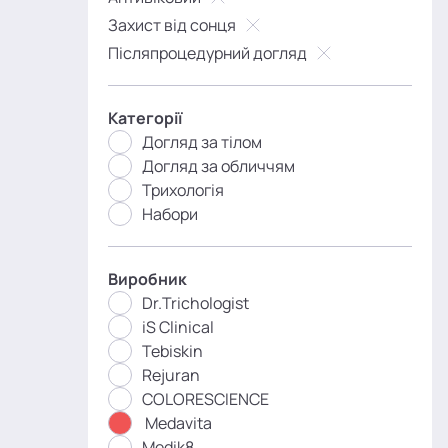
Захист від сонця
Післяпроцедурний догляд
Категорії
Догляд за тілом
Догляд за обличчям
Трихологія
Набори
Виробник
Dr.Trichologist
iS Clinical
Tebiskin
Rejuran
COLORESCIENCE
Medavita
Medik8