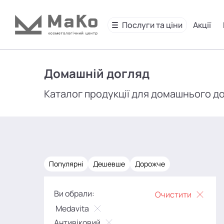
Послуги та ціни
Акції
Домашній догляд
Каталог продукції для домашнього д
Популярні
Дешевше
Дорожче
Ви обрали:
Очистити
Medavita
Антивіковий