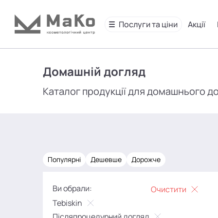
Послуги та ціни
Акції
Домашній догляд
Каталог продукції для домашнього д
Популярні
Дешевше
Дорожче
Ви обрали:
Очистити
Tebiskin
Післяпроцедурний догляд