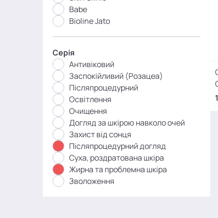
Babe
Bioline Jato
Серія
Антивіковий
Заспокійливий (Розацеа)
Післяпроцедурний
Освітлення
Очищення
Догляд за шкірою навколо очей
Захист від сонця
Післяпроцедурний догляд
Суха, роздратована шкіра
Жирна та проблемна шкіра
Зволоження