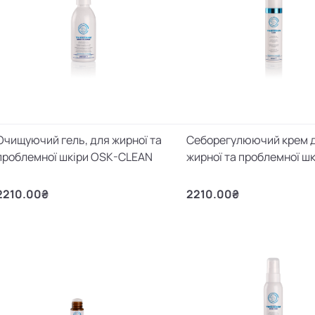
Очищуючий гель, для жирної та
Себорегулюючий крем 
проблемної шкіри OSK-CLEAN
жирної та проблемної ш
2210.00₴
2210.00₴