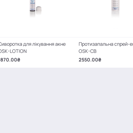
Сиворотка для лікування акне
Протизапальна спрей-е
OSK-LOTION
OSK-CB
1870.00₴
2550.00₴