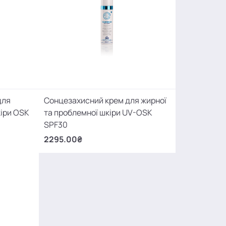
для
Сонцезахисний крем для жирної
кіри OSK
та проблемної шкіри UV-OSK
SPF30
2295.00₴