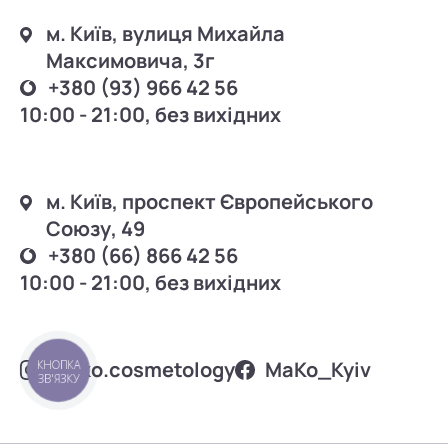
м. Київ, вулиця Михайла
Максимовича, 3г
+380 (93) 966 42 56
10:00 - 21:00, без вихідних
м. Київ, проспект Європейського
Союзу, 49
+380 (66) 866 42 56
10:00 - 21:00, без вихідних
mako.cosmetology
MаKo_Kyiv
КНОПКА
ЗВ'ЯЗКУ