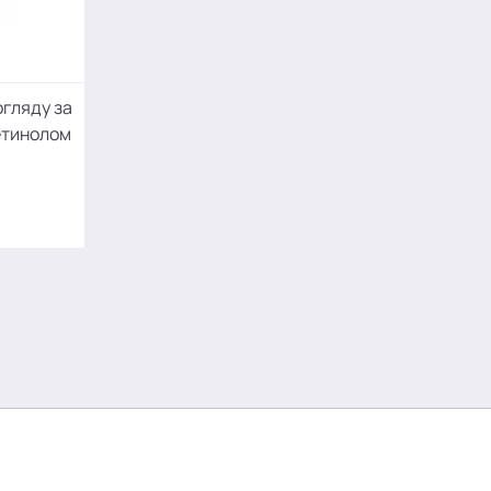
огляду за
етинолом