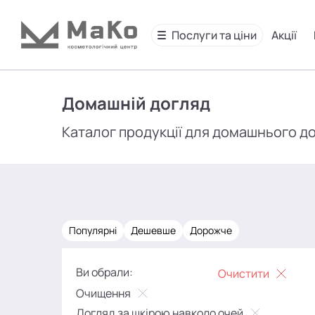
Послуги та ціни
Акції
Домашній догляд
Каталог продукції для домашнього д
Популярні
Дешевше
Дорожче
Ви обрали:
Очистити
Очищення
Догляд за шкірою навколо очей