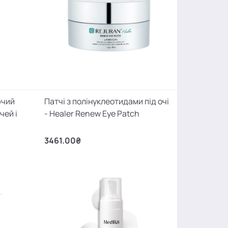
ючий
Патчі з полінуклеотидами під очі
чей і
- Healer Renew Eye Patch
3461.00₴