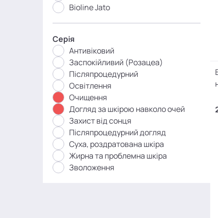
Bioline Jato
Серія
Антивіковий
Заспокійливий (Розацеа)
Післяпроцедурний
Освітлення
Очищення
Догляд за шкірою навколо очей
Захист від сонця
Післяпроцедурний догляд
Суха, роздратована шкіра
Жирна та проблемна шкіра
Зволоження