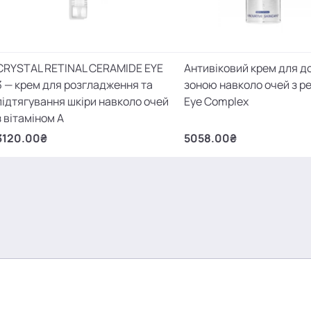
CRYSTAL RETINAL CERAMIDE EYE
Антивіковий крем для д
3 — крем для розгладження та
зоною навколо очей з р
підтягування шкіри навколо очей
Eye Complex
з вітаміном А
3120.00₴
5058.00₴