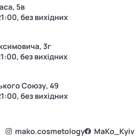
аса, 5в
21:00, без вихідних
ксимовича, 3г
21:00, без вихідних
ького Союзу, 49
21:00, без вихідних
mako.cosmetology
MаKo_Kyiv