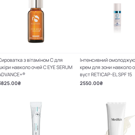
Сироватка з вітаміном С для
Інтенсивний омолоджу
шкіри навколо очей C EYE SERUM
крем для зони навколо о
ADVANCE+®
вуст RETICAP-EL SPF 15
3825.00₴
2550.00₴