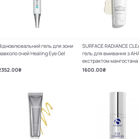
Відновлювальний гель для зони
SURFACE RADIANCE CLE
навколо очей Healing Eye Gel
гель для вмивання з АНА
екстрактом мангостана
2352.00₴
1600.00₴