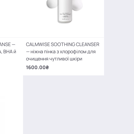
ANSE —
CALMWISE SOOTHING CLEANSER
, ВНА й
— ніжна пінка з хлорофілом для
очищення чутливої шкіри
1600.00₴