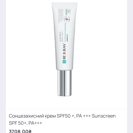
Сонцезахисний крем SPF50 +, PA +++ Sunscreen
SPF 50+, PA+++
3708.00₴