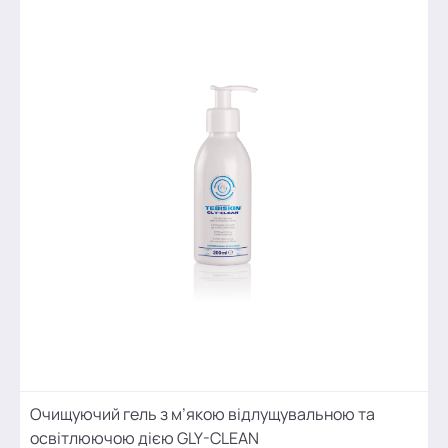
Очищуючий гель з м’якою відлущувальною та
освітлюючою дією GLY-CLEAN