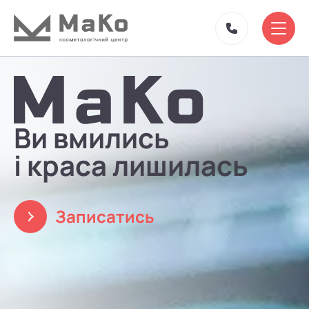
Ви вмились
і краса лишилась
Записатись