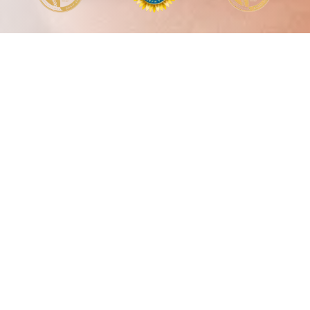
Акційні пропозиції
Акційні комплекси на лазерну епіляцію:
Ноги повністю + гл. бікіні + пахви 1830 грн