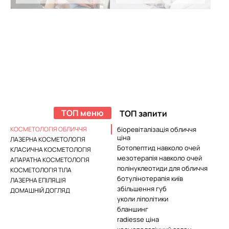
ТОП меню
ТОП запити
КОСМЕТОЛОГІЯ ОБЛИЧЧЯ
біоревіталізація обличчя
ціна
ЛАЗЕРНА КОСМЕТОЛОГІЯ
Ботопептид навколо очей
КЛАСИЧНА КОСМЕТОЛОГІЯ
мезотерапія навколо очей
АПАРАТНА КОСМЕТОЛОГІЯ
полінуклеотиди для обличчя
КОСМЕТОЛОГІЯ ТІЛА
ботулінотерапія київ
ЛАЗЕРНА ЕПІЛЯЦІЯ
збільшення губ
ДОМАШНІЙ ДОГЛЯД
уколи ліполітики
бланшинг
radiesse ціна