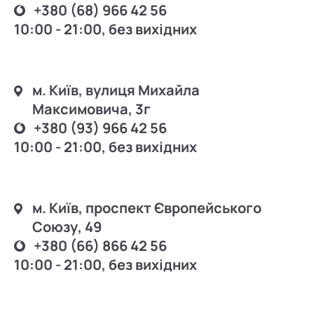
+380 (68) 966 42 56
навколо очей
Мезотерапія в києві
захист від сонця
10:00 - 21:00, без вихідних
Лазерне видалення судин ціна
післяпроцедурний догляд
Антіцелюлітний масаж
суха, роздратована шкіра
Видалення папіломи лазером
жирна, проблемна шкіра
Пілінг тса ціна
зволоження
Ендосфера купити
м. Київ, вулиця Михайла
догляд за губами
Лазерна епіляція
Максимовича, 3г
косметика
Масаж антицелюлітний
+380 (93) 966 42 56
Лазерний ліполіз та ліпосакція
Косметологія київ
10:00 - 21:00, без вихідних
Ліполітики для тіла
м. Київ, проспект Європейського
Союзу, 49
+380 (66) 866 42 56
10:00 - 21:00, без вихідних