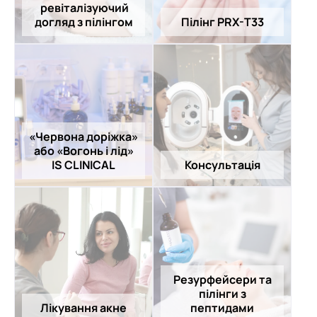
ревіталізуючий
догляд з пілінгом
Пілінг PRX-T33
«Червона доріжка»
або «Вогонь і лід»
IS CLINICAL
Консультація
Резурфейсери та
пілінги з
Лікування акне
пептидами