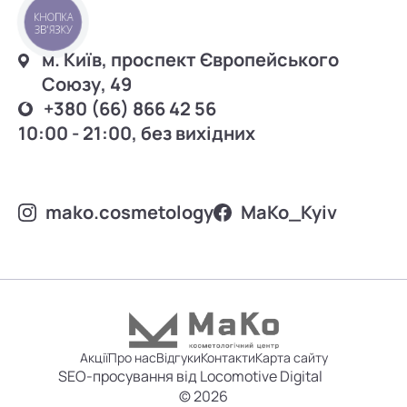
КНОПКА
ЗВ'ЯЗКУ
м. Київ, проспект Європейського
Союзу, 49
+380 (66) 866 42 56
10:00 - 21:00, без вихідних
mako.cosmetology
MаKo_Kyiv
Акції
Про нас
Відгуки
Контакти
Карта сайту
SEO-просування від Locomotive Digital
© 2026