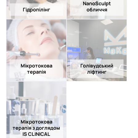
NanoSculpt
Гідропілінг
обличчя
Мікротокова
Голівудський
терапія
ліфтинг
Мікротокова
терапія з доглядом
IS CLINICAL