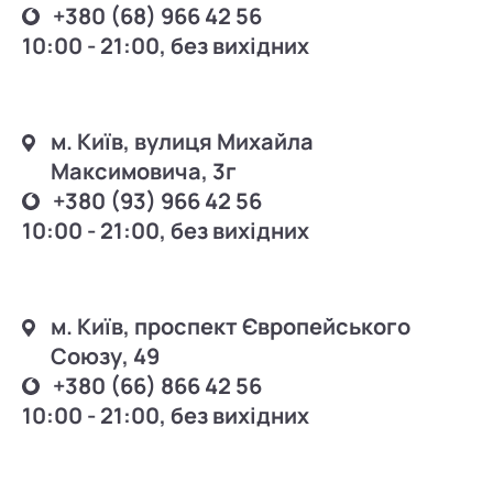
+380 (68) 966 42 56
навколо очей
Консультація трихолога
захист від сонця
10:00 - 21:00, без вихідних
Лазерна епіляція київ голосієво
післяпроцедурний догляд
Мезотерапія обличчя
суха, роздратована шкіра
Видалення папілом ціна
жирна, проблемна шкіра
Збільшення губ
зволоження
Radiesse
м. Київ, вулиця Михайла
догляд за губами
Бланшинг ціна
Максимовича, 3г
косметика
Корекція фігури масаж
+380 (93) 966 42 56
Ендосфера терапія
Полінуклеотиди під очі
10:00 - 21:00, без вихідних
Видалення папілом київ
м. Київ, проспект Європейського
Союзу, 49
+380 (66) 866 42 56
10:00 - 21:00, без вихідних