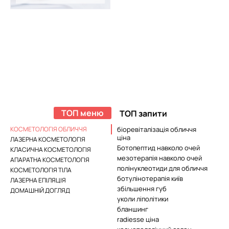
ТОП меню
ТОП запити
КОСМЕТОЛОГІЯ ОБЛИЧЧЯ
біоревіталізація обличчя
ціна
ЛАЗЕРНА КОСМЕТОЛОГІЯ
Ботопептид навколо очей
КЛАСИЧНА КОСМЕТОЛОГІЯ
мезотерапія навколо очей
АПАРАТНА КОСМЕТОЛОГІЯ
полінуклеотиди для обличчя
КОСМЕТОЛОГІЯ ТІЛА
ботулінотерапія київ
ЛАЗЕРНА ЕПІЛЯЦІЯ
збільшення губ
ДОМАШНІЙ ДОГЛЯД
уколи ліполітики
бланшинг
radiesse ціна